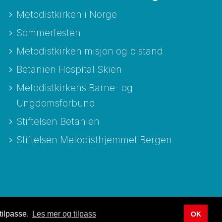
Metodistkirken i Norge
Sommerfesten
Metodistkirken misjon og bistand
Betanien Hospital Skien
Metodistkirkens Barne- og
Ungdomsforbund
Stiftelsen Betanien
Stiftelsen Metodisthjemmet Bergen
tilpasse.
Les mer og tilpass
OK
Utviklet av Netlab
|
Publiseres i eRedaktør