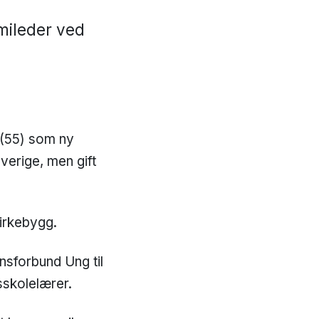
mileder ved
(55) som ny
verige, men gift
irkebygg.
sforbund Ung til
gsskolelærer.