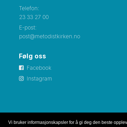
Telefon:
23 33 27 00
E-post:
post@metodistkirken.no
Følg oss
Facebook
Instagram
Vi bruker informasjonskapsler for å gi deg den beste oppleve
© Copyright 2026 Metodistkirken i Norge |
Personverne