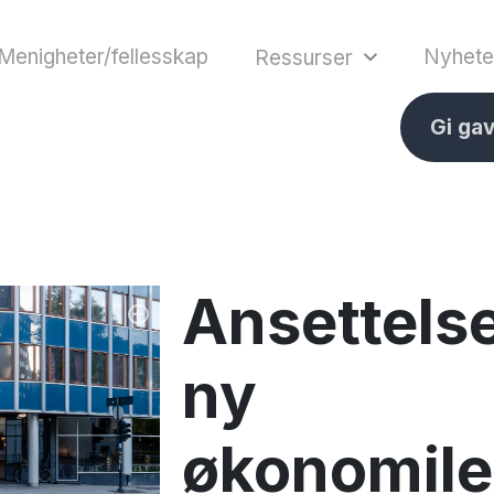
Menigheter/fellesskap
Nyhete
Ressurser
Gi ga
Ansettels
ny
økonomile