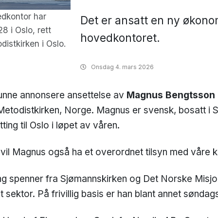
edkontor har
Det er ansatt en ny økono
28 i Oslo, rett
hovedkontoret.
distkirken i Oslo.
Onsdag
4. mars 2026
kunne annonsere ansettelse av
Magnus Bengtsson
etodistkirken, Norge. Magnus er svensk, bosatt i S
ting til Oslo i løpet av våren.
il Magnus også ha et overordnet tilsyn med våre k
ng spenner fra Sjømannskirken og Det Norske Misjon
at sektor. På frivillig basis er han blant annet sønda