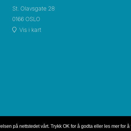
St. Olavsgate 28
0166 OSLO
Vis i kart
lsen på nettstedet vårt. Trykk OK for å godta eller les mer for å 
rklæring