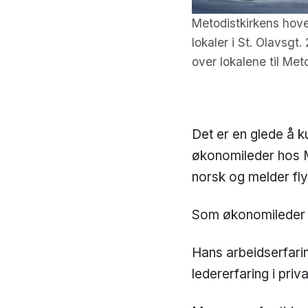
Metodistkirkens hov
lokaler i St. Olavsgt. 
over lokalene til Meto
Det er en glede å 
økonomileder hos M
norsk og melder flyt
Som økonomileder v
Hans arbeidserfari
ledererfaring i priv