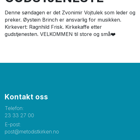
Denne søndagen er det Zvonimir Vojtulek som leder og
preker. Øystein Brinch er ansvarlig for musikken.
Kirkevert: Ragnhild Frisk. Kirkekaffe etter
gudstjenesten. VELKOMMEN til store og små❤️
Kontakt oss
Telefon:
23 33 27 00
E-post:
post@metodistkirken.no