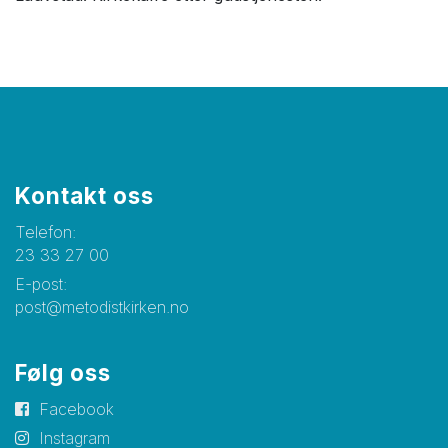
Kontakt oss
Telefon:
23 33 27 00
E-post:
post@metodistkirken.no
Følg oss
Facebook
Instagram