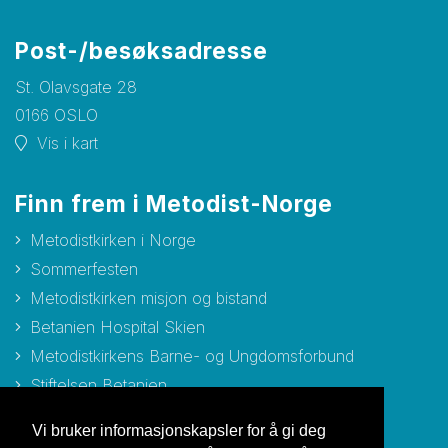
Post-/besøksadresse
St. Olavsgate 28
0166 OSLO
Vis i kart
Finn frem i Metodist-Norge
Metodistkirken i Norge
Sommerfesten
Metodistkirken misjon og bistand
Betanien Hospital Skien
Metodistkirkens Barne- og Ungdomsforbund
Stiftelsen Betanien
Stiftelsen Metodisthjemmet Bergen
Vi bruker informasjonskapsler for å gi deg