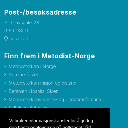
Post-/besøksadresse
St. Olavsgate 28
0166 OSLO
Vis i kart
Finn frem i Metodist-Norge
Metodistkirken i Norge
Sommerfesten
Metodistkirken misjon og bistand
Betanien Hospital Skien
Metodistkirkens Barne- og Ungdomsforbund
Stiftelsen Betanien
Stiftelsen Metodisthjemmet Bergen
Vi bruker informasjonskapsler for å gi deg
den beste opplevelsen på nettstedet vårt.