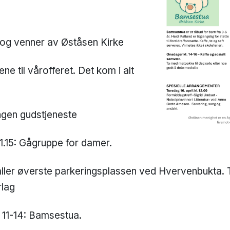
 og venner av Øståsen Kirke
ene til vårofferet. Det kom i alt
Ingen gudstjeneste
 11.15: Gågruppe for damer.
ller øverste parkeringsplassen ved Hvervenbukta.
rlag
 11-14: Bamsestua.