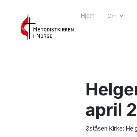
Hjem
Om
Helgen
april 
Øståsen Kirke: Helg