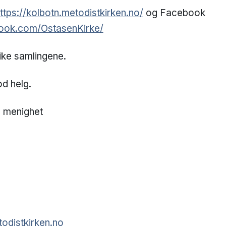
ttps://kolbotn.metodistkirken.no/
og Facebook
ook.com/OstasenKirke/
ike samlingene.
d helg.
n menighet
odistkirken.no