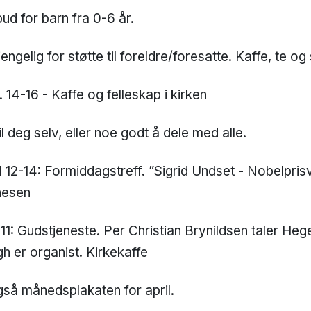
ud for barn fra 0-6 år.
jengelig for støtte til foreldre/foresatte. Kaffe, te og
. 14-16 - Kaffe og felleskap i kirken
 deg selv, eller noe godt å dele med alle.
kl 12-14: Formiddagstreff. ”Sigrid Undset - Nobelprisvi
nesen
l 11: Gudstjeneste. Per Christian Brynildsen taler Heg
 er organist. Kirkekaffe
gså månedsplakaten for april.