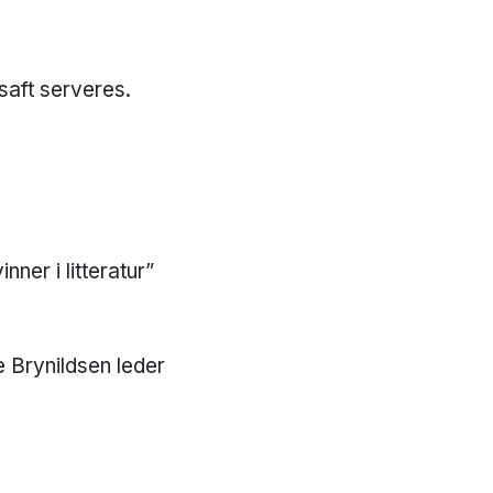
 saft serveres.
nner i litteratur”
e Brynildsen leder