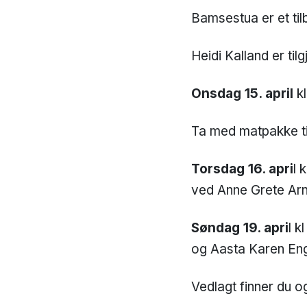
Bamsestua er et tilb
Heidi Kalland er tilg
Onsdag 15. april
kl
Ta med matpakke til
Torsdag 16. apri
l 
ved Anne Grete Ar
Søndag 19. apri
l k
og Aasta Karen Engh
Vedlagt finner du o