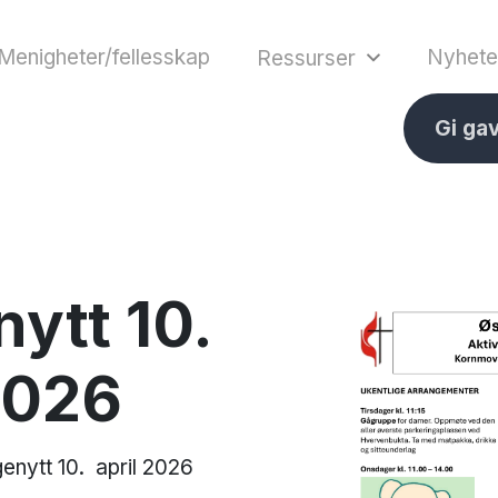
Menigheter/fellesskap
Nyhete
Ressurser
Gi ga
ytt 10.
2026
enytt 10. april 2026