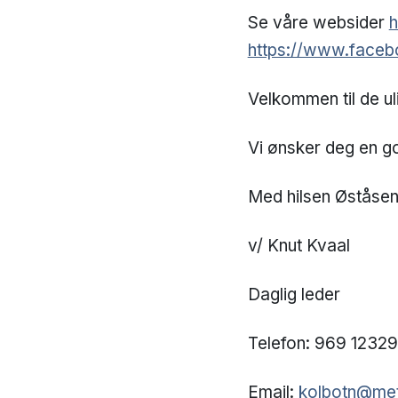
Se våre websider
h
https://www.faceb
Velkommen til de ul
Vi ønsker deg en go
Med hilsen Øståse
v/ Knut Kvaal
Daglig leder
Telefon: 969 12329
Email:
kolbotn@met