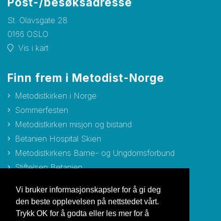
Post-/besøksadresse
St. Olavsgate 28
0166 OSLO
Vis i kart
Finn frem i Metodist-Norge
Metodistkirken i Norge
Sommerfesten
Metodistkirken misjon og bistand
Betanien Hospital Skien
Metodistkirkens Barne- og Ungdomsforbund
Stiftelsen Betanien
Stiftelsen Metodisthjemmet Bergen
Vi bruker informasjonskapsler for å gi deg
den beste opplevelsen på nettstedet vårt.
Trykk OK for å godta eller les mer for å