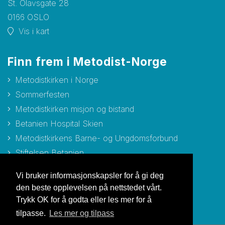
St. Olavsgate 28
0166 OSLO
Vis i kart
Finn frem i Metodist-Norge
Metodistkirken i Norge
Sommerfesten
Metodistkirken misjon og bistand
Betanien Hospital Skien
Metodistkirkens Barne- og Ungdomsforbund
Stiftelsen Betanien
Stiftelsen Metodisthjemmet Bergen
Vi bruker informasjonskapsler for å gi deg
den beste opplevelsen på nettstedet vårt.
Trykk OK for å godta eller les mer for å
tilpasse.
Les mer og tilpass