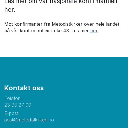
Les mer om vår nasjonale konfirmantleir
her.
Møt konfirmanter fra Metodistkirker over hele landet
på vår konfirmantleir i uke 43. Les mer
her
Kontakt oss
Telefon:
23 33 27 00
E-post:
post@metodistkirken.no