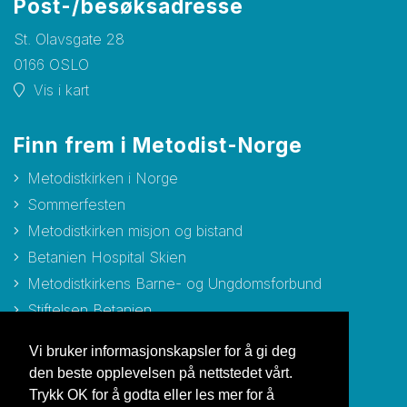
Post-/besøksadresse
St. Olavsgate 28
0166 OSLO
Vis i kart
Finn frem i Metodist-Norge
Metodistkirken i Norge
Sommerfesten
Metodistkirken misjon og bistand
Betanien Hospital Skien
Metodistkirkens Barne- og Ungdomsforbund
Stiftelsen Betanien
Stiftelsen Metodisthjemmet Bergen
Vi bruker informasjonskapsler for å gi deg
den beste opplevelsen på nettstedet vårt.
Trykk OK for å godta eller les mer for å