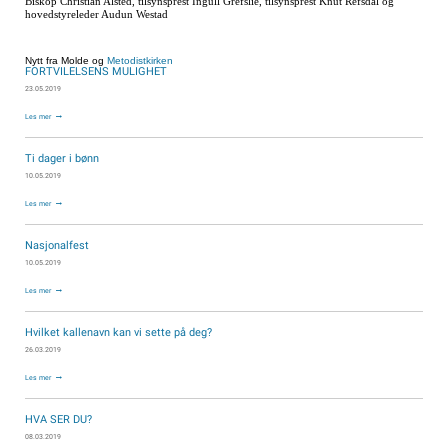
Biskop Christian Alsted, tilsynsprest Ingull Grefslie, tilsynsprest Knut Refsdal og
hovedstyreleder Audun Westad
Nytt fra Molde og
Metodistkirken
FORTVILELSENS MULIGHET
23.05.2019
Les mer
Ti dager i bønn
10.05.2019
Les mer
Nasjonalfest
10.05.2019
Les mer
Hvilket kallenavn kan vi sette på deg?
26.03.2019
Les mer
HVA SER DU?
08.03.2019