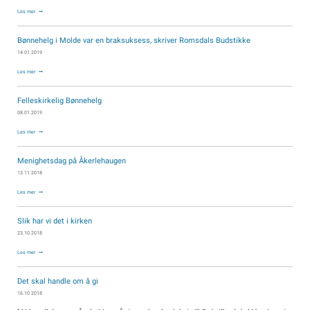
Les mer
Bønnehelg i Molde var en braksuksess, skriver Romsdals Budstikke
14.01.2019
Les mer
Felleskirkelig Bønnehelg
08.01.2019
Les mer
Menighetsdag på Åkerlehaugen
13.11.2018
Les mer
Slik har vi det i kirken
23.10.2018
Les mer
Det skal handle om å gi
16.10.2018