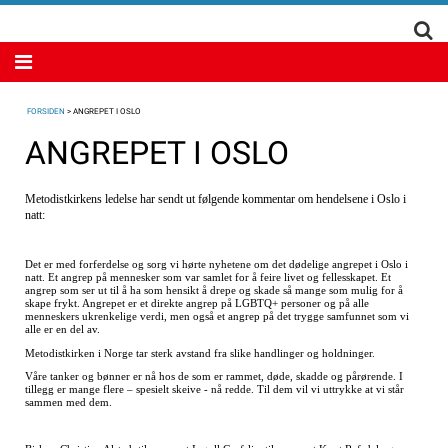
FORSIDEN
>
ANGREPET I OSLO
ANGREPET I OSLO
Metodistkirkens ledelse har sendt ut følgende kommentar om hendelsene i Oslo i
natt:
Det er med forferdelse og sorg vi hørte nyhetene om det dødelige angrepet i Oslo i
natt. Et angrep på mennesker som var samlet for å feire livet og fellesskapet. Et
angrep som ser ut til å ha som hensikt å drepe og skade så mange som mulig for å
skape frykt. Angrepet er et direkte angrep på LGBTQ+ personer og på alle
menneskers ukrenkelige verdi, men også et angrep på det trygge samfunnet som vi
alle er en del av.
Metodistkirken i Norge tar sterk avstand fra slike handlinger og holdninger.
Våre tanker og bønner er nå hos de som er rammet, døde, skadde og pårørende. I
tillegg er mange flere – spesielt skeive - nå redde. Til dem vil vi uttrykke at vi står
sammen med dem.