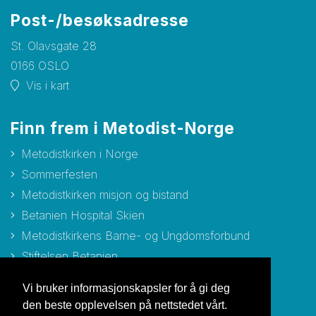
Post-/besøksadresse
St. Olavsgate 28
0166 OSLO
Vis i kart
Finn frem i Metodist-Norge
Metodistkirken i Norge
Sommerfesten
Metodistkirken misjon og bistand
Betanien Hospital Skien
Metodistkirkens Barne- og Ungdomsforbund
Stiftelsen Betanien
Stiftelsen Metodisthjemmet Bergen
Vi bruker informasjonskapsler for å gi deg
den beste opplevelsen på nettstedet vårt.