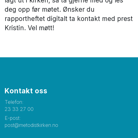
lagt ut i kirken, så ta gjerne med og les
deg opp før møtet. Ønsker du
rapportheftet digitalt ta kontakt med prest
Kristin. Vel møtt!
Kontakt oss
Telefon:
23 33 27 00
E-post:
post@metodistkirken.no