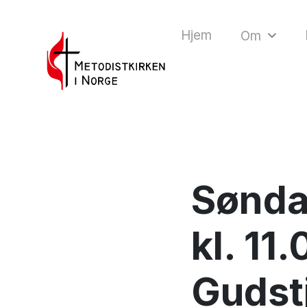
Hjem
Om
Søndag
kl. 11
Gudst