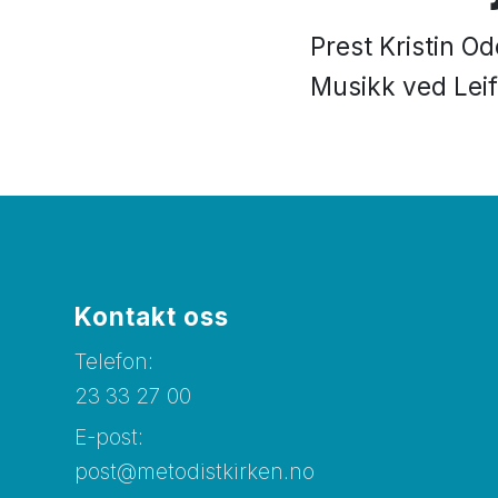
Prest Kristin Od
Musikk ved Leif
Kontakt oss
Telefon:
23 33 27 00
E-post:
post@metodistkirken.no