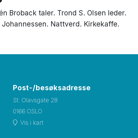
én Broback taler. Trond S. Olsen leder.
 Johannessen. Nattverd. Kirkekaffe.
Post-/besøksadresse
St. Olavsgate 28
0166 OSLO
Vis i kart