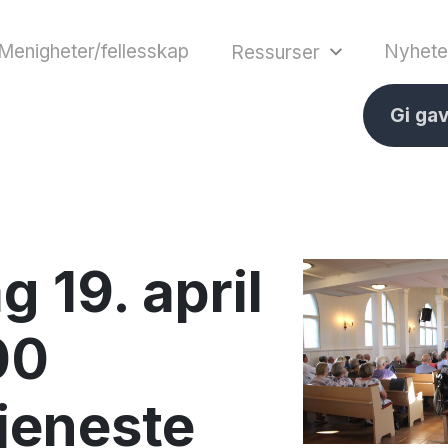
Menigheter/fellesskap
Nyhete
Ressurser
Gi ga
 19. april
.00
jeneste