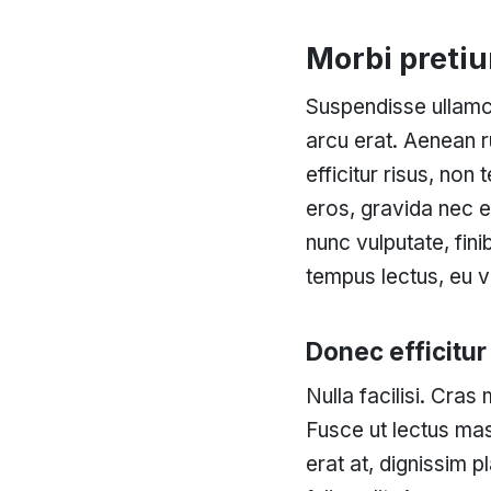
Morbi preti
Suspendisse ullamco
arcu erat. Aenean r
efficitur risus, non
eros, gravida nec el
nunc vulputate, fin
tempus lectus, eu vu
Donec efficitur 
Nulla facilisi. Cra
Fusce ut lectus mas
erat at, dignissim p