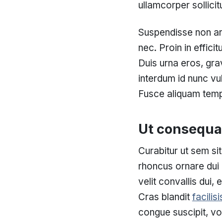
ullamcorper sollici
Suspendisse non arc
nec. Proin in effici
Duis urna eros, gra
interdum id nunc vul
Fusce aliquam tempu
Ut consequa
Curabitur ut sem si
rhoncus ornare dui e
velit convallis dui,
Cras blandit
facilis
congue suscipit, vo