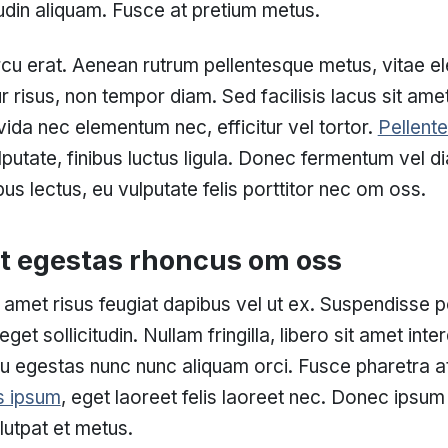
tudin aliquam. Fusce at pretium metus.
u erat. Aenean rutrum pellentesque metus, vitae ele
tur risus, non tempor diam. Sed facilisis lacus sit amet
vida nec elementum nec, efficitur vel tortor.
Pellent
putate, finibus luctus ligula. Donec fermentum vel di
s lectus, eu vulputate felis porttitor nec om oss.
t egestas rhoncus om oss
t amet risus feugiat dapibus vel ut ex. Suspendisse p
get sollicitudin. Nullam fringilla, libero sit amet inte
 eu egestas nunc nunc aliquam orci. Fusce pharetra at
is ipsum
, eget laoreet felis laoreet nec. Donec ipsum
lutpat et metus.