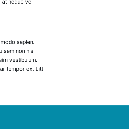
m at neque vel
ommodo sapien.
u sem non nisl
sim vestibulum.
ar tempor ex. Litt