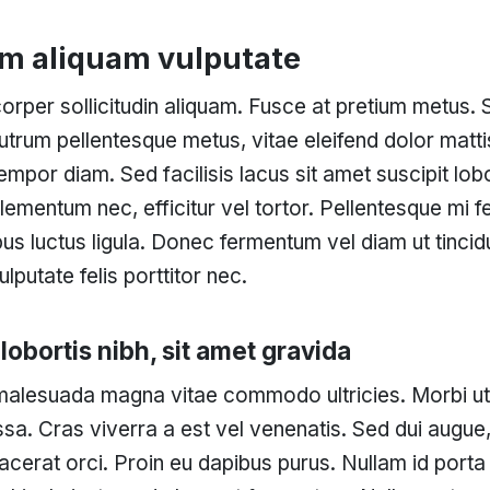
um aliquam vulputate
rper sollicitudin aliquam. Fusce at pretium metus.
utrum pellentesque metus, vitae eleifend dolor mattis
 tempor diam. Sed facilisis lacus sit amet suscipit lob
ementum nec, efficitur vel tortor. Pellentesque mi fe
ibus luctus ligula. Donec fermentum vel diam ut tinci
lputate felis porttitor nec.
lobortis nibh, sit amet gravida
s malesuada magna vitae commodo ultricies. Morbi ut
sa. Cras viverra a est vel venenatis. Sed dui augue,
lacerat orci. Proin eu dapibus purus. Nullam id porta