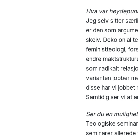
Hva var høydepunk
Jeg selv sitter særl
er den som argument
skeiv. Dekolonial t
feministteologi, fo
endre maktstrukture
som radikalt relasj
varianten jobber m
disse har vi jobbet
Samtidig ser vi at a
Ser du en mulighet 
Teologiske seminare
seminarer allerede 