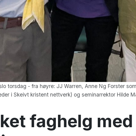
Oslo torsdag - fra høyre: JJ Warren, Anne Ng Forster so
er i Skeivt kristent nettverk) og seminarrektor Hilde Mar
kket faghelg med