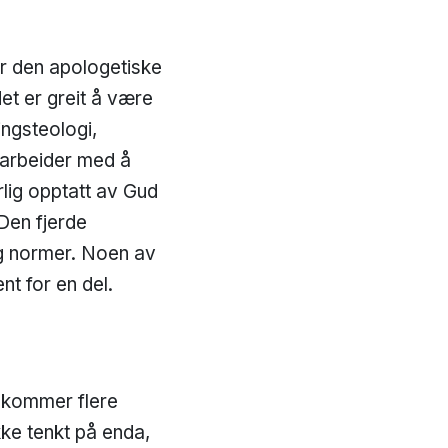
der den apologetiske
et er greit å være
ingsteologi,
 arbeider med å
lig opptatt av Gud
 Den fjerde
og normer. Noen av
nt for en del.
t kommer flere
kke tenkt på enda,