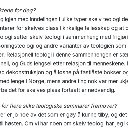
tene for deg?
ig igjen med inndelingen i ulike typer skeiv teologi 
erer for skeives plass i kirkelige fellesskap og at d
eologi setter skeiv teologi i sammenheng med frigjør
rsoningsteologi og andre varianter av teologien som
r. Relasjonell teologi i denne sammenhengen er sær
onell, og Guds lengsel etter relasjon til menneskene.
ed dekonstruksjon og å løsne på fastlåste bokser 
 med lenge i Norge, mens andre ting nok var mer ukje
rbeidet for skeives plass fortsatt er nødvendig.
for flere slike teologiske seminarer fremover?
r er jo noe av det som er gøy å kunne tilby, og de
til høsten. Om vi har noen om skeiv teologi har jeg i