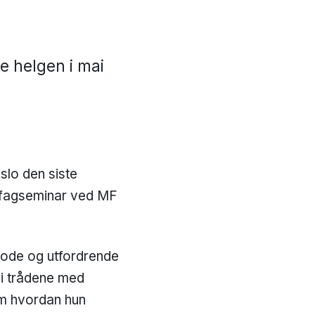
e helgen i mai
slo den siste
et fagseminar ved MF
gode og utfordrende
 i trådene med
om hvordan hun