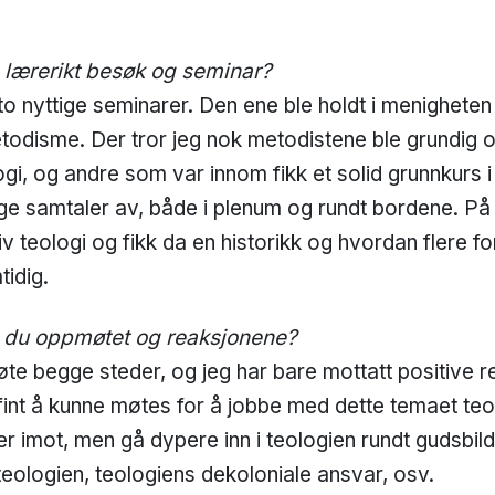
g lærerikt besøk og seminar?
 to nyttige seminarer. Den ene ble holdt i menigheten
todisme. Der tror jeg nok metodistene ble grundig 
logi, og andre som var innom fikk et solid grunnkurs
ge samtaler av, både i plenum og rundt bordene. På
 teologi og fikk da en historikk og hvordan flere fo
tidig.
du oppmøtet og reaksjonene?
e begge steder, og jeg har bare mottatt positive r
 fint å kunne møtes for å jobbe med dette temaet teol
er imot, men gå dypere inn i teologien rundt gudsbi
 teologien, teologiens dekoloniale ansvar, osv.