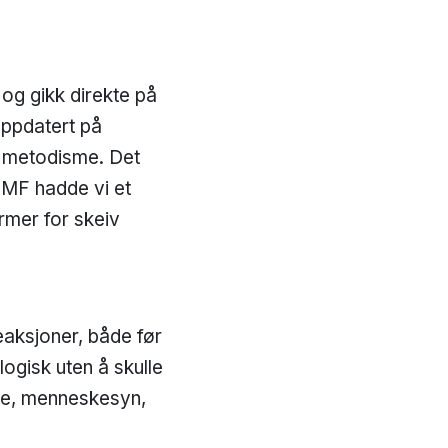
 og gikk direkte på
oppdatert på
 i metodisme. Det
 MF hadde vi et
rmer for skeiv
eaksjoner, både før
ogisk uten å skulle
lde, menneskesyn,