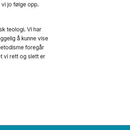
vi jo følge opp.
k teologi. Vi har
ggelig å kunne vise
metodisme foregår
vi rett og slett er