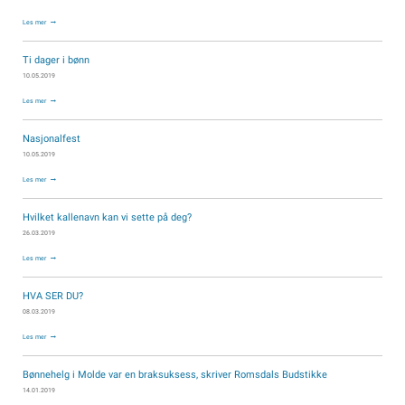
Les mer
Ti dager i bønn
10.05.2019
Les mer
Nasjonalfest
10.05.2019
Les mer
Hvilket kallenavn kan vi sette på deg?
26.03.2019
Les mer
HVA SER DU?
08.03.2019
Les mer
Bønnehelg i Molde var en braksuksess, skriver Romsdals Budstikke
14.01.2019