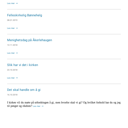
Les mer
Felleskirkelig Bønnehelg
08.01.2019
Les mer
Menighetsdag på Åkerlehaugen
13.11.2018
Les mer
Slik har vi det i kirken
23.10.2018
Les mer
Det skal handle om å gi
16.10.2018
I kirken vil du møte på utfordringen å gi, men hvorfor skal vi gi? Og hvilket forhold har du og jeg
til penger og rikdom?
Les mer