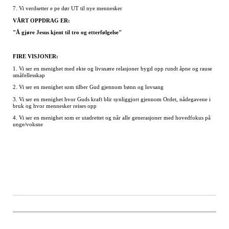
7. Vi verdsetter e pe dør UT til nye mennesker
VÅRT OPPDRAG ER:
"Å gjøre Jesus kjent til tro og etterfølgelse"
FIRE VISJONER:
1. Vi ser en menighet med ekte og livsnære relasjoner bygd opp rundt åpne og rause
småfellesskap
2. Vi ser en menighet som tilber Gud gjennom bønn og lovsang
3. Vi ser en menighet hvor Guds kraft blir synliggjort gjennom Ordet, nådegavene i
bruk og hvor mennesker reises opp
4. Vi ser en menighet som er utadrettet og når alle generasjoner med hovedfokus på
unge/voksne