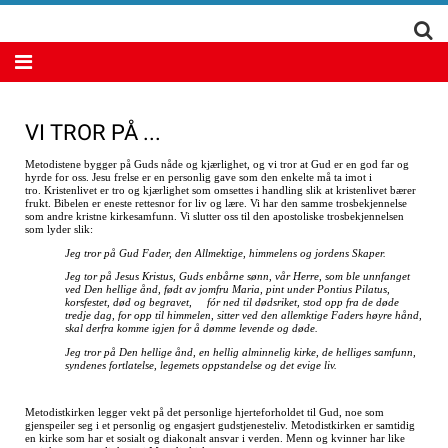
VI TROR PÅ ...
Metodistene bygger på Guds nåde og kjærlighet, og vi tror at Gud er en god far og
hyrde for oss. Jesu frelse er en personlig gave som den enkelte må ta imot i
tro. Kristenlivet er tro og kjærlighet som omsettes i handling slik at kristenlivet bærer
frukt. Bibelen er eneste rettesnor for liv og lære. Vi har den samme trosbekjennelse
som andre kristne kirkesamfunn. Vi slutter oss til den apostoliske trosbekjennelsen
som lyder slik:
Jeg tror på Gud Fader, den Allmektige, himmelens og jordens Skaper.
Jeg tor på Jesus Kristus, Guds enbårne sønn, vår Herre, som ble unnfanget
ved Den hellige ånd, født av jomfru Maria, pint under Pontius Pilatus,
korsfestet, død og begravet, fór ned til dødsriket, stod opp fra de døde
tredje dag, for opp til himmelen, sitter ved den allemktige Faders høyre hånd,
skal derfra komme igjen for å dømme levende og døde.
Jeg tror på Den hellige ånd, en hellig alminnelig kirke, de helliges samfunn,
syndenes fortlatelse, legemets oppstandelse og det evige liv.
Metodistkirken legger vekt på det personlige hjerteforholdet til Gud, noe som
gjenspeiler seg i et personlig og engasjert gudstjenesteliv. Metodistkirken er samtidig
en kirke som har et sosialt og diakonalt ansvar i verden. Menn og kvinner har like