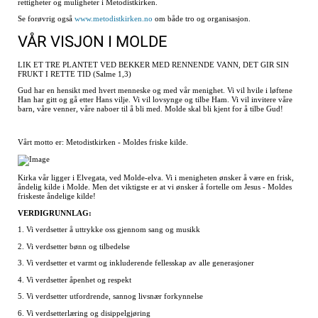
rettigheter og muligheter i Metodistkirken.
Se forøvrig også
www.metodistkirken.no
om både tro og organisasjon.
VÅR VISJON I MOLDE
LIK ET TRE PLANTET VED BEKKER MED RENNENDE VANN, DET GIR SIN
FRUKT I RETTE TID (Salme 1,3)
Gud har en hensikt med hvert menneske og med vår menighet. Vi vil hvile i løftene
Han har gitt og gå etter Hans vilje. Vi vil lovsynge og tilbe Ham. Vi vil invitere våre
barn, våre venner, våre naboer til å bli med. Molde skal bli kjent for å tilbe Gud!
Vårt motto er: Metodistkirken - Moldes friske kilde.
Kirka vår ligger i Elvegata, ved Molde-elva. Vi i menigheten ønsker å være en frisk,
åndelig kilde i Molde. Men det viktigste er at vi ønsker å fortelle om Jesus - Moldes
friskeste åndelige kilde!
VERDIGRUNNLAG:
1. Vi verdsetter å uttrykke oss gjennom sang og musikk
2. Vi verdsetter bønn og tilbedelse
3. Vi verdsetter et varmt og inkluderende fellesskap av alle generasjoner
4. Vi verdsetter åpenhet og respekt
5. Vi verdsetter utfordrende, sannog livsnær forkynnelse
6. Vi verdsetterlæring og disippelgjøring