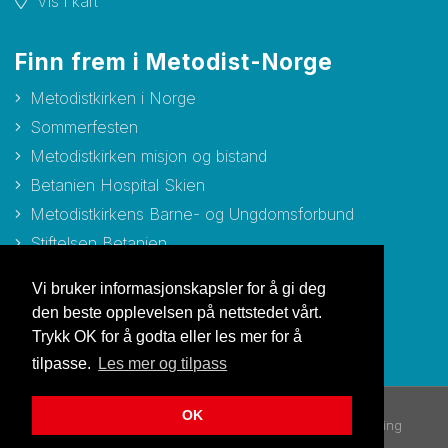
Vis i kart
Finn frem i Metodist-Norge
Metodistkirken i Norge
Sommerfesten
Metodistkirken misjon og bistand
Betanien Hospital Skien
Metodistkirkens Barne- og Ungdomsforbund
Stiftelsen Betanien
Stiftelsen Metodisthjemmet Bergen
Vi bruker informasjonskapsler for å gi deg
den beste opplevelsen på nettstedet vårt.
Trykk OK for å godta eller les mer for å
tilpasse.
Les mer og tilpass
OK
© Copyright 2026 Metodistkirken i Norge |
Personvernerklæring
Utviklet av Netlab
|
Publiseres i eRedaktør