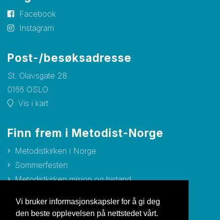
Facebook
Instagram
Post-/besøksadresse
St. Olavsgate 28
0166 OSLO
Vis i kart
Finn frem i Metodist-Norge
Metodistkirken i Norge
Sommerfesten
Metodistkirken misjon og bistand
Betanien Hospital Skien
Vi bruker informasjonskapsler for å gi deg
Metodistkirkens Barne- og Ungdomsforbund
den beste opplevelsen på nettstedet vårt.