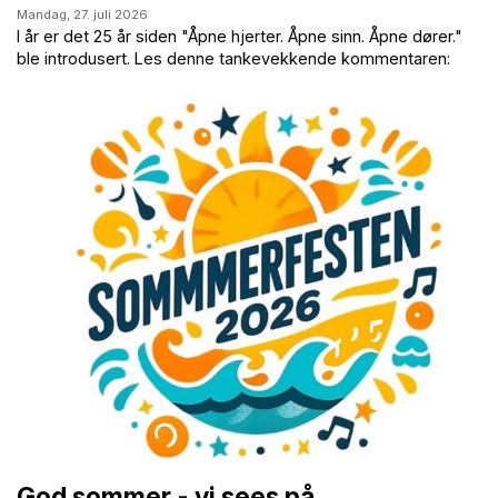
Mandag,
27. juli 2026
I år er det 25 år siden "Åpne hjerter. Åpne sinn. Åpne dører."
ble introdusert. Les denne tankevekkende kommentaren:
God sommer - vi sees på