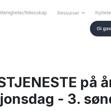
Menigheter/fellesskap
Nyhete
Ressurser
Gi ga
TJENESTE på år
jonsdag - 3. søn