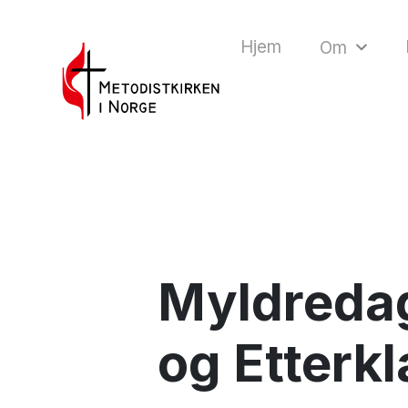
Hjem
Om
Myldredag
og Etterk