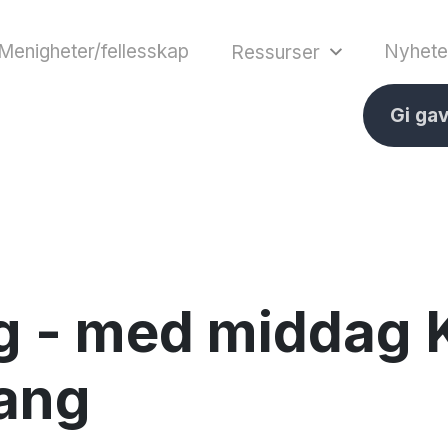
Menigheter/fellesskap
Nyhete
Ressurser
Gi ga
 - med middag 
lang