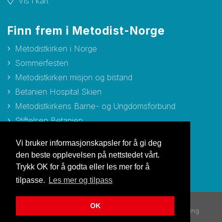
Vis i kart
Finn frem i Metodist-Norge
Metodistkirken i Norge
Sommerfesten
Metodistkirken misjon og bistand
Betanien Hospital Skien
Metodistkirkens Barne- og Ungdomsforbund
Stiftelsen Betanien
Stiftelsen Metodisthjemmet Bergen
Vi bruker informasjonskapsler for å gi deg
den beste opplevelsen på nettstedet vårt.
Trykk OK for å godta eller les mer for å
tilpasse.
Les mer og tilpass
OK
© Copyright 2026 Metodistkirken i Norge |
Personvernerklæring
Utviklet av Netlab
|
Publiseres i eRedaktør