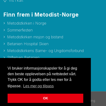
Vis i kart
Finn frem i Metodist-Norge
Metodistkirken i Norge
Sommerfesten
Metodistkirken misjon og bistand
Betanien Hospital Skien
Metodistkirkens Barne- og Ungdomsforbund
Stiftelsen Betanien
Stiftelsen Metodisthjemmet Bergen
Vi bruker informasjonskapsler for å gi deg
den beste opplevelsen på nettstedet vårt.
Trykk OK for å godta eller les mer for å
tilpasse.
Les mer og tilpass
OK
© Copyright 2026 Metodistkirken i Norge |
Personvernerklæring
Utviklet av Netlab
|
Publiseres i eRedaktør