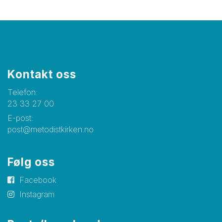
Kontakt oss
Telefon:
23 33 27 00
E-post:
post@metodistkirken.no
Følg oss
Facebook
Instagram