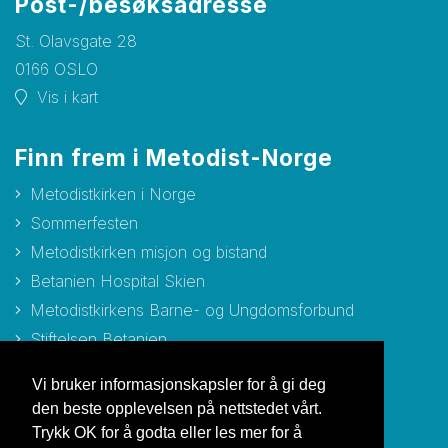
Post-/besøksadresse
St. Olavsgate 28
0166 OSLO
Vis i kart
Finn frem i Metodist-Norge
Metodistkirken i Norge
Sommerfesten
Metodistkirken misjon og bistand
Betanien Hospital Skien
Metodistkirkens Barne- og Ungdomsforbund
Stiftelsen Betanien
Stiftelsen Metodisthjemmet Bergen
Vi bruker informasjonskapsler for å gi deg
den beste opplevelsen på nettstedet vårt.
Trykk OK for å godta eller les mer for å