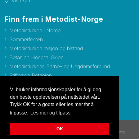
Vis i kart
Finn frem i Metodist-Norge
Metodistkirken i Norge
Sommerfesten
Metodistkirken misjon og bistand
Betanien Hospital Skien
Metodistkirkens Barne- og Ungdomsforbund
Stiftelsen Betanien
Stiftelsen Metodisthjemmet Bergen
Vi bruker informasjonskapsler for å gi deg
den beste opplevelsen på nettstedet vårt.
Trykk OK for å godta eller les mer for å
tilpasse.
Les mer og tilpass
OK
© Copyright 2026 Metodistkirken i Norge |
Personvernerklæring
Utviklet av Netlab
|
Publiseres i eRedaktør