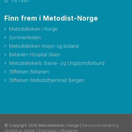
Vis i kart
Finn frem i Metodist-Norge
Metodistkirken i Norge
Sommerfesten
Metodistkirken misjon og bistand
Betanien Hospital Skien
Metodistkirkens Barne- og Ungdomsforbund
Stiftelsen Betanien
Stiftelsen Metodisthjemmet Bergen
© Copyright 2026 Metodistkirken i Norge |
Personvernerklæring
Utviklet av Netlab
|
Publiseres i eRedaktør