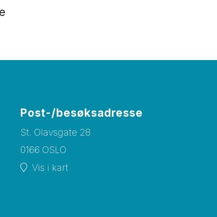
e
Post-/besøksadresse
St. Olavsgate 28
0166 OSLO
Vis i kart