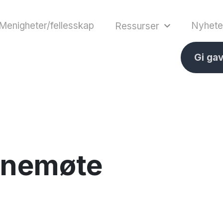
Menigheter/fellesskap
Nyhete
Ressurser
Gi ga
nnemøte