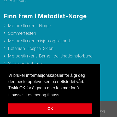
Vis i kart
Finn frem i Metodist-Norge
Metodistkirken i Norge
Sommerfesten
Metodistkirken misjon og bistand
Betanien Hospital Skien
Metodistkirkens Barne- og Ungdomsforbund
Stiftelsen Betanien
Stiftelsen Metodisthjemmet Bergen
Vi bruker informasjonskapsler for å gi deg
den beste opplevelsen på nettstedet vårt.
Trykk OK for å godta eller les mer for å
tilpasse.
Les mer og tilpass
OK
© Copyright 2026 Metodistkirken i Norge |
Personvernerklæring
Utviklet av Netlab
|
Publiseres i eRedaktør