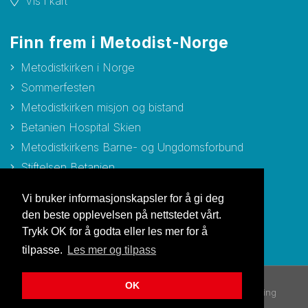
Vis i kart
Finn frem i Metodist-Norge
Metodistkirken i Norge
Sommerfesten
Metodistkirken misjon og bistand
Betanien Hospital Skien
Metodistkirkens Barne- og Ungdomsforbund
Stiftelsen Betanien
Stiftelsen Metodisthjemmet Bergen
Vi bruker informasjonskapsler for å gi deg
den beste opplevelsen på nettstedet vårt.
Trykk OK for å godta eller les mer for å
tilpasse.
Les mer og tilpass
OK
© Copyright 2026 Metodistkirken i Norge |
Personvernerklæring
Utviklet av Netlab
|
Publiseres i eRedaktør