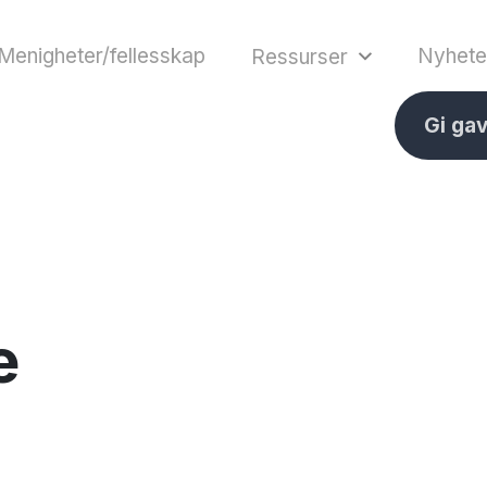
Menigheter/fellesskap
Nyhete
Ressurser
Gi ga
e