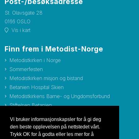
Post-/besøksadresse
St. Olavsgate 28
0166 OSLO
Vis i kart
Finn frem i Metodist-Norge
Metodistkirken i Norge
Sommerfesten
Metodistkirken misjon og bistand
Betanien Hospital Skien
Metodistkirkens Barne- og Ungdomsforbund
Stiftelsen Betanien
Stiftelsen Metodisthjemmet Bergen
Vi bruker informasjonskapsler for å gi deg
den beste opplevelsen på nettstedet vårt.
Trykk OK for å godta eller les mer for å