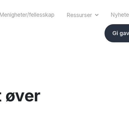
Menigheter/fellesskap
Nyhete
Ressurser
Gi ga
 øver