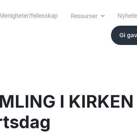
Menigheter/fellesskap
Nyhete
Ressurser
Gi ga
LING I KIRKEN p
rtsdag