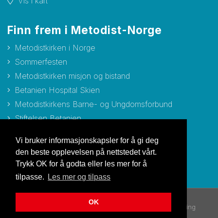
Vis i kart
Finn frem i Metodist-Norge
Metodistkirken i Norge
Sommerfesten
Metodistkirken misjon og bistand
Betanien Hospital Skien
Metodistkirkens Barne- og Ungdomsforbund
Stiftelsen Betanien
Stiftelsen Metodisthjemmet Bergen
Vi bruker informasjonskapsler for å gi deg
den beste opplevelsen på nettstedet vårt.
Trykk OK for å godta eller les mer for å
tilpasse.
Les mer og tilpass
OK
© Copyright 2026 Metodistkirken i Norge |
Personvernerklæring
Utviklet av Netlab
|
Publiseres i eRedaktør