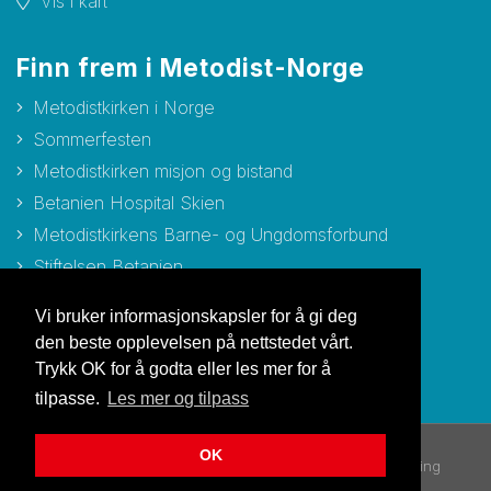
Vis i kart
Finn frem i Metodist-Norge
Metodistkirken i Norge
Sommerfesten
Metodistkirken misjon og bistand
Betanien Hospital Skien
Metodistkirkens Barne- og Ungdomsforbund
Stiftelsen Betanien
Stiftelsen Metodisthjemmet Bergen
Vi bruker informasjonskapsler for å gi deg
den beste opplevelsen på nettstedet vårt.
Trykk OK for å godta eller les mer for å
tilpasse.
Les mer og tilpass
OK
© Copyright 2026 Metodistkirken i Norge |
Personvernerklæring
Utviklet av Netlab
|
Publiseres i eRedaktør