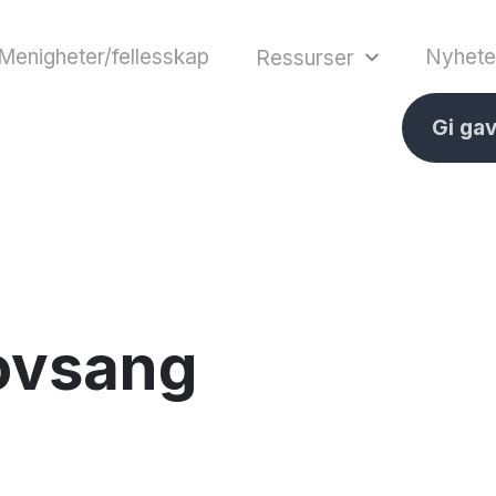
Menigheter/fellesskap
Nyhete
Ressurser
Gi ga
ovsang