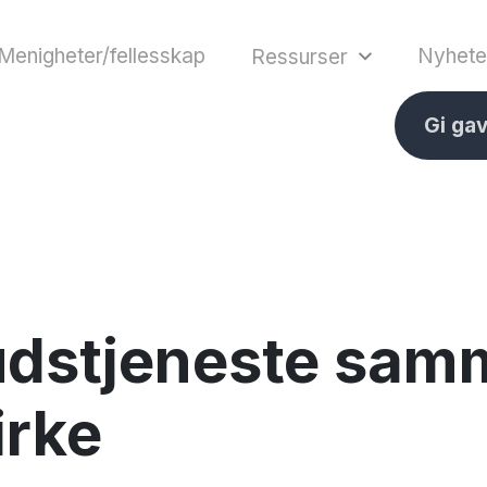
Menigheter/fellesskap
Nyhete
Ressurser
Gi ga
udstjeneste sa
irke