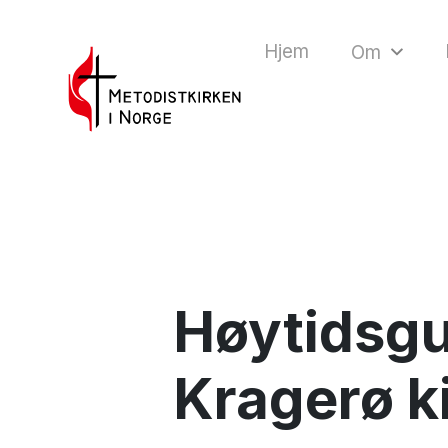
Hjem
Om
Høytidsg
Kragerø k