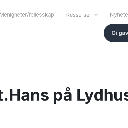
Menigheter/fellesskap
Nyhete
Ressurser
Gi ga
 St.Hans på Lydh