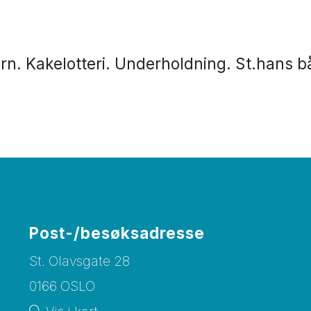
barn. Kakelotteri. Underholdning. St.hans 
Post-/besøksadresse
St. Olavsgate 28
0166 OSLO