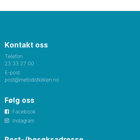
Kontakt oss
Telefon:
23 33 27 00
E-post:
post@metodistkirken.no
Følg oss
Facebook
Instagram
Post-/besøksadresse