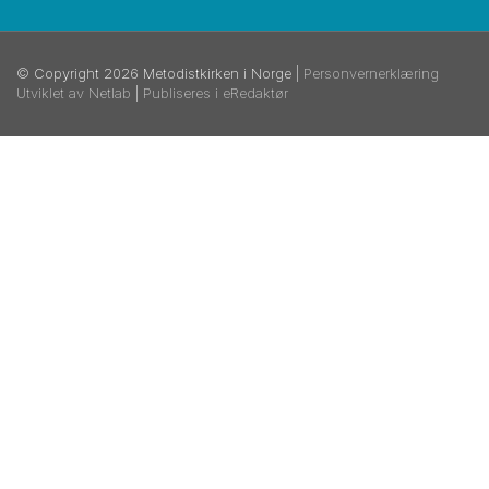
© Copyright 2026 Metodistkirken i Norge |
Personvernerklæring
Utviklet av Netlab
|
Publiseres i eRedaktør