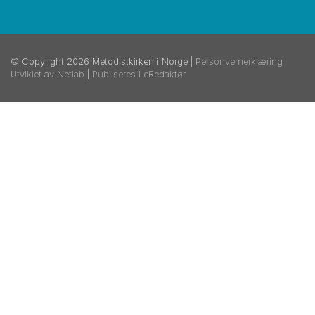
© Copyright 2026 Metodistkirken i Norge |
Personvernerklæring
Utviklet av Netlab
|
Publiseres i eRedaktør