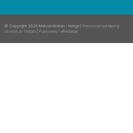
© Copyright 2026 Metodistkirken i Norge |
Personvernerklæring
Utviklet av Netlab
|
Publiseres i eRedaktør