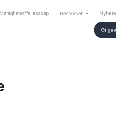
Menigheter/fellesskap
Nyhete
Ressurser
Gi ga
e