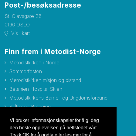
Post-/besøksadresse
St. Olavsgate 28
0166 OSLO
Vis i kart
Finn frem i Metodist-Norge
Metodistkirken i Norge
Sommerfesten
Metodistkirken misjon og bistand
Betanien Hospital Skien
Metodistkirkens Barne- og Ungdomsforbund
Stiftelsen Betanien
Stiftelsen Metodisthjemmet Bergen
Vi bruker informasjonskapsler for å gi deg
den beste opplevelsen på nettstedet vårt.
Trykk OK for å godta eller les mer for å