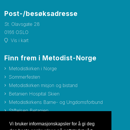
Post-/besøksadresse
St. Olavsgate 28
0166 OSLO
Vis i kart
Finn frem i Metodist-Norge
Metodistkirken i Norge
Sommerfesten
Metodistkirken misjon og bistand
Betanien Hospital Skien
Metodistkirkens Barne- og Ungdomsforbund
Stiftelsen Betanien
Stiftelsen Metodisthjemmet Bergen
Vi bruker informasjonskapsler for å gi deg