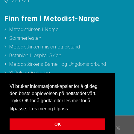
Vis i kart
Finn frem i Metodist-Norge
Metodistkirken i Norge
Sommerfesten
Metodistkirken misjon og bistand
Betanien Hospital Skien
Metodistkirkens Barne- og Ungdomsforbund
Stiftelsen Betanien
Stiftelsen Metodisthjemmet Bergen
Vi bruker informasjonskapsler for å gi deg
den beste opplevelsen på nettstedet vårt.
Trykk OK for å godta eller les mer for å
tilpasse.
Les mer og tilpass
OK
© Copyright 2026 Metodistkirken i Norge |
Personvernerklæring
Utviklet av Netlab
|
Publiseres i eRedaktør