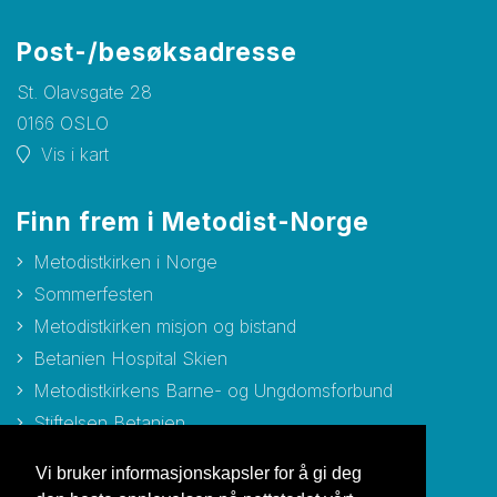
Post-/besøksadresse
St. Olavsgate 28
0166 OSLO
Vis i kart
Finn frem i Metodist-Norge
Metodistkirken i Norge
Sommerfesten
Metodistkirken misjon og bistand
Betanien Hospital Skien
Metodistkirkens Barne- og Ungdomsforbund
Stiftelsen Betanien
Stiftelsen Metodisthjemmet Bergen
Vi bruker informasjonskapsler for å gi deg