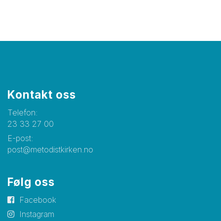
Kontakt oss
Telefon:
23 33 27 00
E-post:
post@metodistkirken.no
Følg oss
Facebook
Instagram