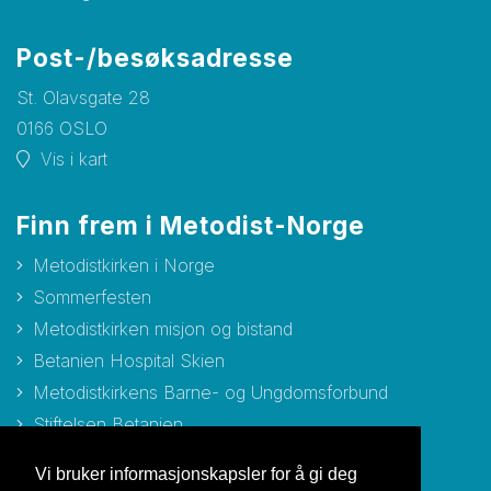
Post-/besøksadresse
St. Olavsgate 28
0166 OSLO
Vis i kart
Finn frem i Metodist-Norge
Metodistkirken i Norge
Sommerfesten
Metodistkirken misjon og bistand
Betanien Hospital Skien
Metodistkirkens Barne- og Ungdomsforbund
Stiftelsen Betanien
Stiftelsen Metodisthjemmet Bergen
Vi bruker informasjonskapsler for å gi deg