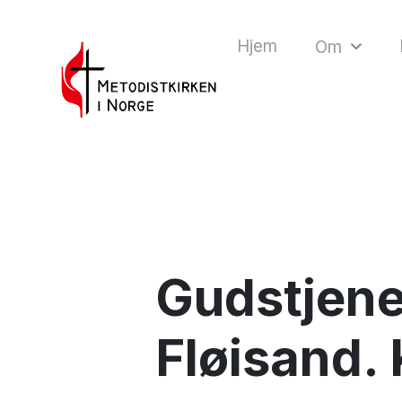
Hjem
Om
Gudstjene
Fløisand. 