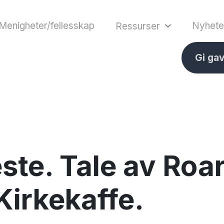
Menigheter/fellesskap
Nyhete
Ressurser
Gi ga
ste. Tale av Roa
Kirkekaffe.