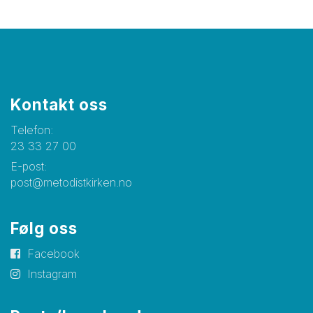
Kontakt oss
Telefon:
23 33 27 00
E-post:
post@metodistkirken.no
Følg oss
Facebook
Instagram