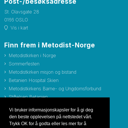
Post-/besøksadresse
St. Olavsgate 28
0166 OSLO
Vis i kart
Finn frem i Metodist-Norge
Metodistkirken i Norge
Sommerfesten
Metodistkirken misjon og bistand
Betanien Hospital Skien
Metodistkirkens Barne- og Ungdomsforbund
Stiftelsen Betanien
Stiftelsen Metodisthjemmet Bergen
Vi bruker informasjonskapsler for å gi deg
den beste opplevelsen på nettstedet vårt.
Trykk OK for å godta eller les mer for å